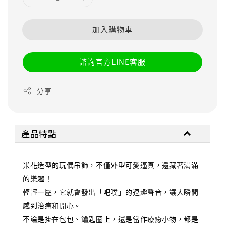
加入購物車
諮詢官方LINE客服
分享
產品特點
米花造型的玩偶吊飾，不僅外型可愛逼真，還藏著滿滿
的樂趣！
輕輕一壓，它就會發出「吧噗」的逗趣聲音，讓人瞬間
感到治癒和開心。
不論是掛在包包、鑰匙圈上，還是當作療癒小物，都是