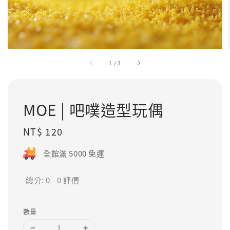
1
/
3
MOE | 吧噗造型玩偶
Regular
NT$ 120
price
全館滿 5000 免運
總分:
0
-
0
評價
數量