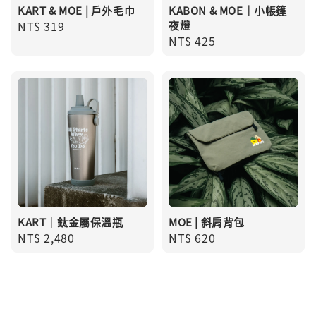
KART & MOE | 戶外毛巾
KABON & MOE｜小帳篷
Regular
NT$ 319
夜燈
Regular
NT$ 425
price
price
KART｜鈦金屬保溫瓶
MOE | 斜肩背包
Regular
NT$ 2,480
Regular
NT$ 620
price
price