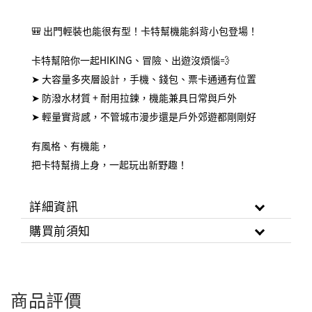
🎒 出門輕裝也能很有型！卡特幫機能斜背小包登場！
卡特幫陪你一起HIKING、冒險、出遊沒煩惱💨
➤ 大容量多夾層設計，手機、錢包、票卡通通有位置
➤ 防潑水材質 + 耐用拉鍊，機能兼具日常與戶外
➤ 輕量實背感，不管城市漫步還是戶外郊遊都剛剛好
有風格、有機能，
把卡特幫揹上身，一起玩出新野趣！
詳細資訊
購買前須知
商品評價