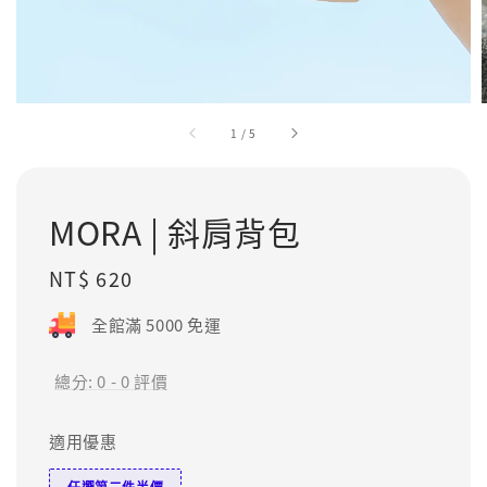
1
/
5
MORA | 斜肩背包
Regular
NT$ 620
price
全館滿 5000 免運
總分:
0
-
0
評價
適用優惠
任選第二件半價