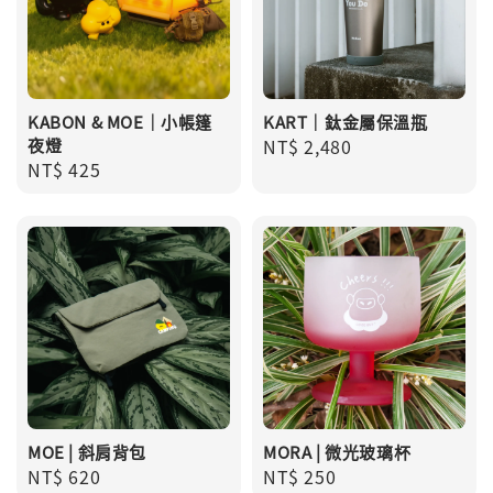
KABON & MOE｜小帳篷
KART｜鈦金屬保溫瓶
夜燈
Regular
NT$ 2,480
Regular
NT$ 425
price
price
MOE | 斜肩背包
MORA | 微光玻璃杯
Regular
NT$ 620
Regular
NT$ 250