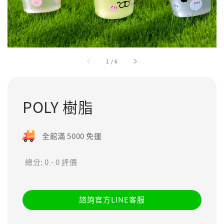
1
/
6
POLY 樹脂
全館滿 5000 免運
總分:
0
-
0
評價
諮詢官方LINE客服