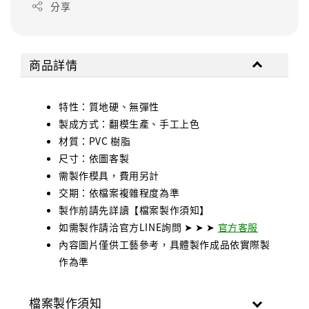
分享
商品詳情
特性：質地硬、無彈性
製成方式：翻模生產、手工上色
材質：PVC 樹脂
尺寸：依圖客製
需製作模具，費用另計
交期：依檔案複雜程度為準
製作前請先詳讀【檔案製作須知】
如需製作請洽官方LINE詢問 ➤ ➤ ➤
官方客服
內容圖片僅供工藝參考，具體製作成品依實際製
作為準
檔案製作須知