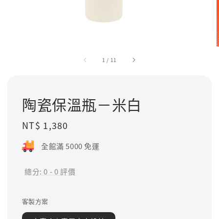
1
/
11
陶瓷保溫瓶－米白
Regular
NT$ 1,380
price
全館滿 5000 免運
總分:
0
-
0
評價
客製方案