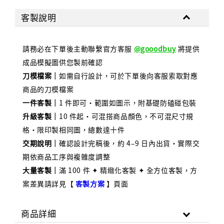
客製說明
請務必在下單後主動聯繫官方客服
@gooodbuy
將提供
成品模擬圖供您製前確認
刀模檔案｜
如需自行設計，可於下單後向客服索取對應
商品的刀模檔案
一件客製｜
1 件即可・範圍如圖示，附基礎防磕碰包裝
升級客製｜
10 件起・可混搭商品顏色，不可混尺寸規
格・限印製相同圖，總數達十件
交期說明
｜
確認設計完稿後，約 4–9 日內出貨・實際交
期依商品工序與複雜度調整
大量客製｜
滿 100 件 ✦ 精緻化客製 ✦ 全方位客製
，
方
案差異請詳見【
客製方案
】頁面
商品詳細