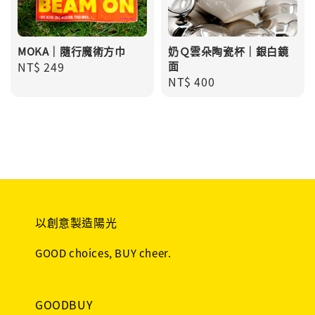
MOKA｜隨行魔術方巾
奶Ｑ雲朵陶瓷杯｜銀白鏡
Regular
NT$ 249
面
Regular
NT$ 400
price
price
以創意製造陽光
GOOD choices, BUY cheer.
GOODBUY