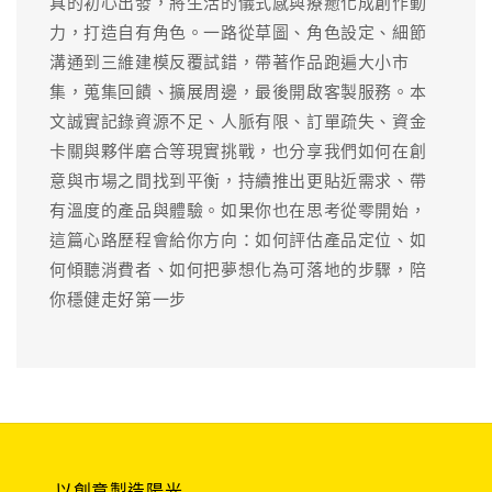
具的初心出發，將生活的儀式感與療癒化成創作動
力，打造自有角色。一路從草圖、角色設定、細節
溝通到三維建模反覆試錯，帶著作品跑遍大小市
集，蒐集回饋、擴展周邊，最後開啟客製服務。本
文誠實記錄資源不足、人脈有限、訂單疏失、資金
卡關與夥伴磨合等現實挑戰，也分享我們如何在創
意與市場之間找到平衡，持續推出更貼近需求、帶
有溫度的產品與體驗。如果你也在思考從零開始，
這篇心路歷程會給你方向：如何評估產品定位、如
何傾聽消費者、如何把夢想化為可落地的步驟，陪
你穩健走好第一步
以創意製造陽光